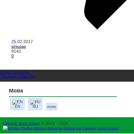
25.02.2017
siriusap
9142
0
About the project
The rules of the site
Мова
EN
RU
more
Сириус агро плант
© 2013 - 2026