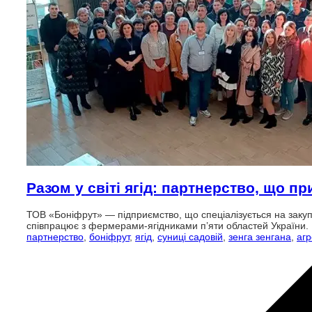
Разом у світі ягід: партнерство, що п
ТОВ «Боніфрут» — підприємство, що спеціалізується на закупів
співпрацює з фермерами-ягідниками п’яти областей України.
партнерство
,
боніфрут
,
ягід
,
суниці садовій
,
зенга зенгана
,
аг