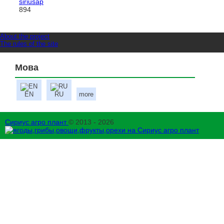
siriusap
894
About the project
The rules of the site
Мова
EN
RU
more
Сириус агро плант
© 2013 - 2026