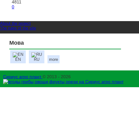
4811
0
About the project
The rules of the site
Мова
EN
RU
more
Сириус агро плант
© 2013 - 2026