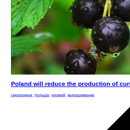
Poland will reduce the production of cur
смородина
,
польша
,
урожай
,
выращивание