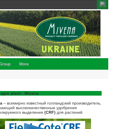
Group
More
 agro plant - Mivena
na
– всемирно известный голландский производитель,
кающий высококачественные удобрения
олируемого выделения
(CRF)
для растений.