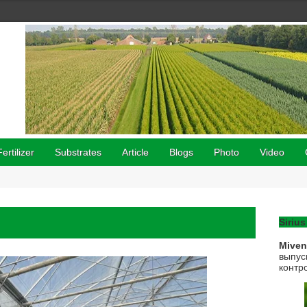
Fertilizer
Substrates
Article
Blogs
Photo
Video
Sirius
Mive
выпус
контр