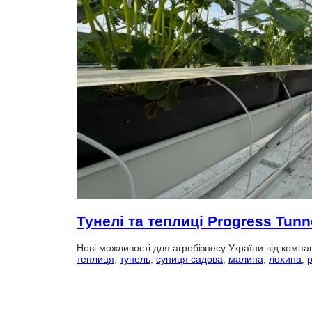
Тунелі та теплиці Progress Tunne
Нові можливості для агробізнесу України від компан
теплиця
,
тунель
,
суниця садова
,
малина
,
лохина
,
p