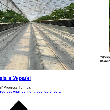
Удоб
«Sado
ls в Україні
ії Progress Tunnels
rogress engineering
,
агроенергопостач