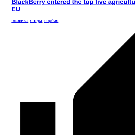
BlackBerry entered the top five agricultu
EU
ежевика
,
ягоды
,
сербия