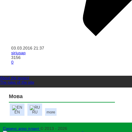
03.03.2016
21:37
siriusap
3156
0
About the project
The rules of the site
Мова
EN
RU
more
Сириус агро плант
© 2013 - 2026