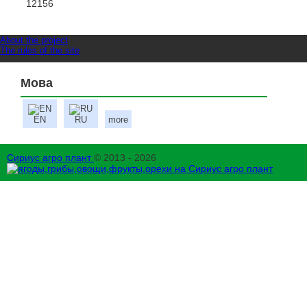
12156
About the project
The rules of the site
Мова
EN
RU
more
Сириус агро плант
© 2013 - 2026