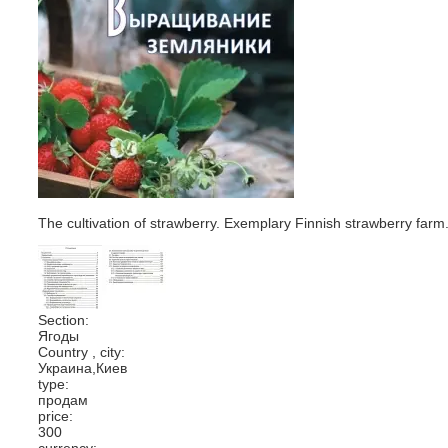
The cultivation of strawberry. Exemplary Finnish strawberry far
Section:
Ягоды
Country , city:
Украина,Киев
type:
продам
price:
300