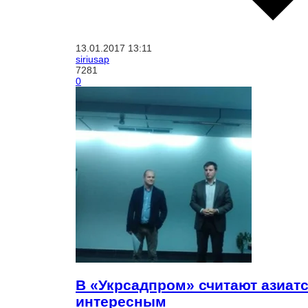
13.01.2017
13:11
siriusap
7281
0
В «Укрсадпром» считают азиат
интересным