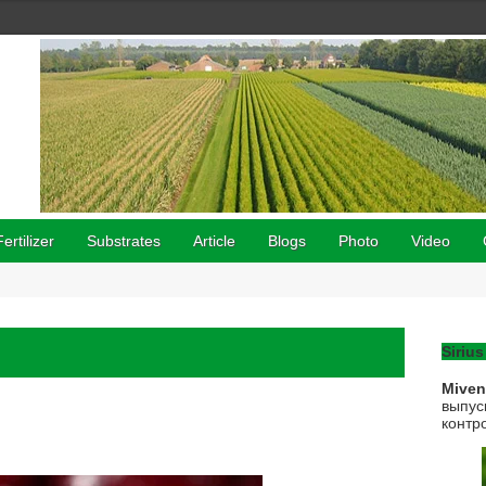
Fertilizer
Substrates
Article
Blogs
Photo
Video
Sirius
Mive
выпус
контр