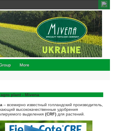
Group
More
 agro plant - Mivena
na
– всемирно известный голландский производитель,
кающий высококачественные удобрения
олируемого выделения
(CRF)
для растений.