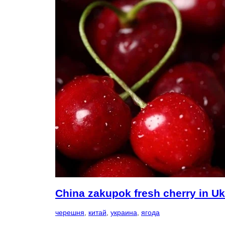
China zakupok fresh cherry in Uk
черешня
,
китай
,
украина
,
ягода