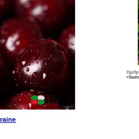
Удоб
«Sado
raine