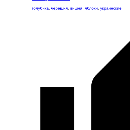
голубика
,
черешня
,
вишня
,
яблоки
,
украинские