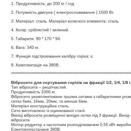
1. Продуктивність: до 200 кг / год.
2. Потужність двигуна ( електроспоживання ) 1500 Вт.
3. Матеріал: сталь. Матеріал колючого елемента: сталь.
4. Колір: сріблястий / зелений.
5. Габарити: 90 * 170 * 94.
6. Вага: 340 кг.
7. Функція підстроювання калібру горіха: є.
8. Комплектація на 380В .
**********************************************************************************
В
ібросито для сортування горіхів на фракції 1/2, 1/4, 1/8 
Тип вібросита – решітчастий.
Продуктивність 1000 кг.
Вібросито укомплектоване трьома ситами з габаритними розм
ситах 6мм, 16мм, 20мм, та менше 6мм.
Матеріал конструкційна сталь.
Сито виготовлено із оцинкованої сталі.
Вкініці вібросита розміщенні вихідні лотки під 3 фракції. Вихі
вібросита.
Мотор-редуктор з частотним розподілювачем 0,55 кВт виробни
Електоропостачаня 380В.