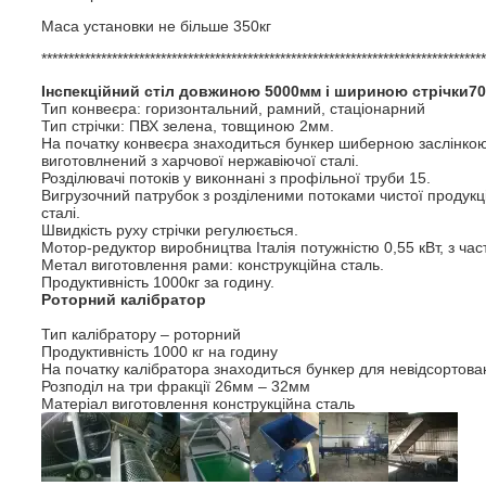
Маса установки не більше 350кг
**********************************************************************************
Інспекційний стіл
довжиною 5000мм і шириною стрічки
7
Тип конвеєра: горизонтальний, рамний, стаціонарний
Тип стрічки: ПВХ зелена, товщиною 2мм.
На початку конвеєра знаходиться бункер шиберною заслінкою 
виготовлнений з харчової нержавіючої сталі.
Розділювачі потоків у виконнані з профільної труби 15.
Вигрузочний патрубок з розділеними потоками чистої продукції
сталі.
Швидкість руху стрічки регулюється.
Мотор-редуктор виробництва Італія потужністю 0,55 кВт, з ч
Метал виготовлення рами: конструкційна сталь.
Продуктивність 1000кг за годину.
Роторний калібратор
Тип калібратору – роторний
Продуктивність 1000 кг на годину
На початку калібратора знаходиться бункер для невідсортован
Розподіл на три фракції 26мм – 32мм
Матеріал виготовлення конструкційна сталь