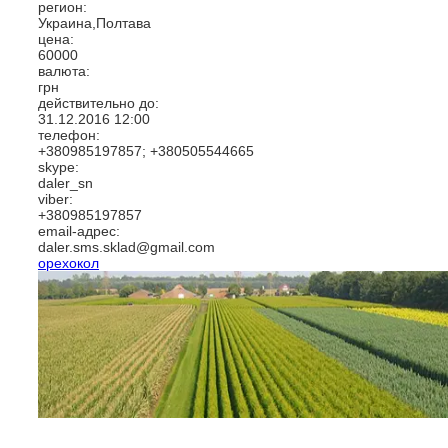
регион:
Украина,Полтава
цена:
60000
валюта:
грн
действительно до:
31.12.2016
12:00
телефон:
+380985197857; +380505544665
skype:
daler_sn
viber:
+380985197857
email-адрес:
daler.sms.sklad@gmail.com
орехокол