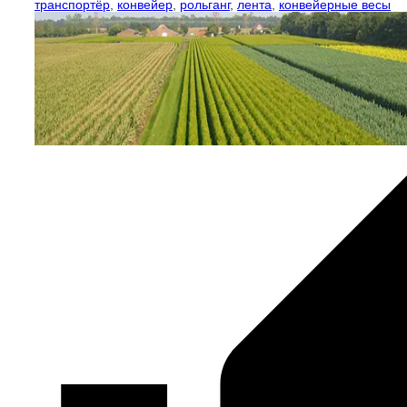
транспортёр
,
конвейер
,
рольганг
,
лента
,
конвейерные весы