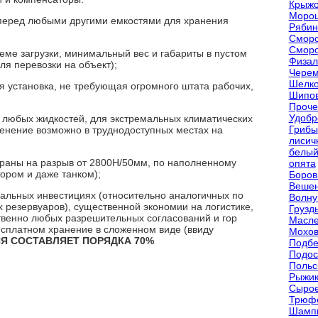
Крыжо
Моро
перед любыми другими емкостями для хранения
Рябин
Сморо
Сморо
ме загрузки, минимальный вес и габариты в пустом
Физал
ля перевозки на объект);
Черем
Шелко
я установка, не требующая огромного штата рабочих,
Шипов
Проче
Удобр
 любых жидкостей, для экстремальных климатических
Грибы
менение возможно в труднодоступных местах на
лисич
белый
раны на разрыв от 2800Н/50мм, по наполненному
опята
ором и даже танком);
Боров
Веше
льных инвестициях (относительно аналогичных по
Волну
 резервуаров), существенной экономии на логистике,
Грузд
ственно любых разрешительных согласований и гор
Масле
бесплатном хранение в сложенном виде (ввиду
Мохов
Я СОСТАВЛЯЕТ ПОРЯДКА 70%
Подбе
Подос
Польс
Рыжи
Сыро
Трюф
Шамп