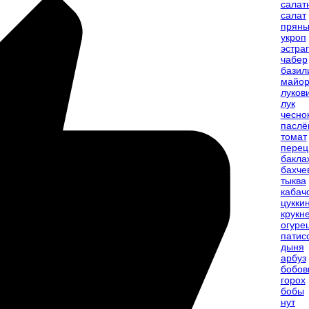
салат
салат
прян
укроп
эстра
чабер
базил
майо
луков
лук
чесно
паслё
томат
перец
бакла
бахче
тыква
кабач
цукки
крукн
огуре
патис
дыня
арбуз
бобов
горох
бобы
нут