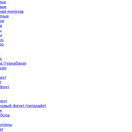
ица
вые
ная кукуруза
тные
ок
а
ь
ы
ос
до
а
с
а (гуанабана)
син
мот
т
фрут
рут
новый фрукт (питахайя)
н
бола
нтины
ат