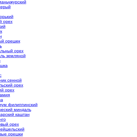
маньчжурский
серый
горький
й орех
кий
к
н
ый орешек
ь
льный орех
ль земляной
ю
шка
с
ник сенной
льский орех
ий орех
амия
на
иум филиппинский
ческий миндаль
арский каштан
нго
овый орех
сейшельский
вые орешки