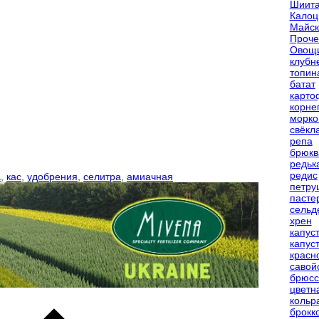
Шиита
Калоц
Майск
Проче
Овощ
клубн
топин
батат
карто
корне
морко
свёкл
репа
брюкв
редьк
редис
а
,
кас
,
удобрения
,
селитра
,
амиачная
петру
пасте
сельд
хрен
капус
капус
красн
савой
брюсс
цветн
кольр
брокк