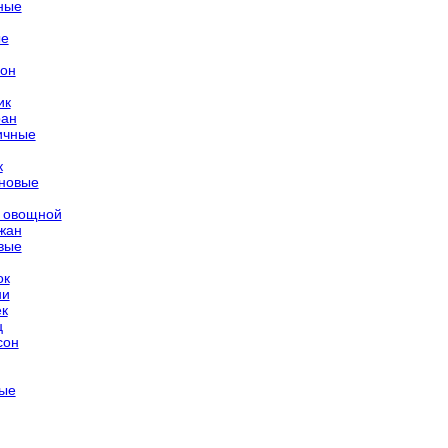
ные
ые
гон
ик
ран
ичные
к
новые
 овощной
жан
вые
ок
ни
ек
ц
сон
ые