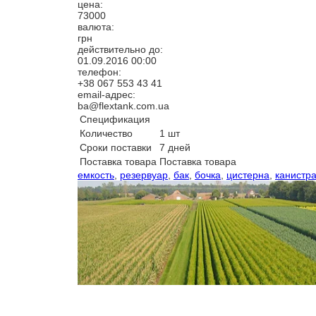
цена:
73000
валюта:
грн
действительно до:
01.09.2016
00:00
телефон:
+38 067 553 43 41
email-адрес:
ba@flextank.com.ua
Спецификация
Количество
1 шт
Сроки поставки
7 дней
Поставка товара
Поставка товара
емкость
,
резервуар
,
бак
,
бочка
,
цистерна
,
канистр