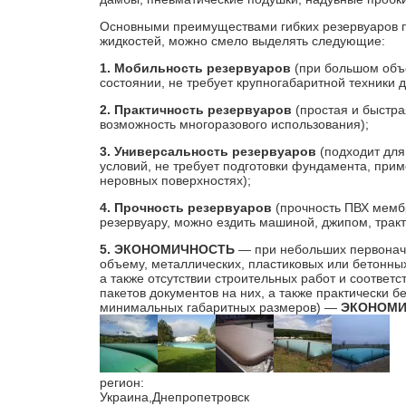
Основными преимуществами гибких резервуаров 
жидкостей, можно смело выделять следующие:
1. Мобильность резервуаров
(при большом объе
состоянии, не требует крупногабаритной техники д
2. Практичность резервуаров
(простая и быстра
возможность многоразового использования);
3. Универсальность резервуаров
(подходит для
условий, не требует подготовки фундамента, при
неровных поверхностях);
4. Прочность резервуаров
(прочность ПВХ мемб
резервуару, можно ездить машиной, джипом, тракт
5. ЭКОНОМИЧНОСТЬ
— при небольших первонача
объему, металлических, пластиковых или бетонных
а также отсутствии строительных работ и соответ
пакетов документов на них, а также практически 
минимальных габаритных размеров) —
ЭКОНОМИ
регион:
Украина,Днепропетровск