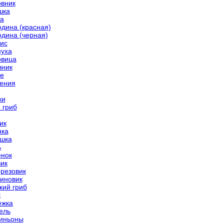
вник
шка
а
дина (красная)
дина (черная)
ис
уха
вица
ник
е
ения
ки
 гриб
ик
нка
шка
ь
нок
ик
резовик
иновик
кий гриб
к
ежка
ель
иньоны