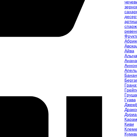
чечев
зерно
сахар
десер
артиш
спарж
ревен
Фрукт
Абрик
Авока
Айва
Алыч
Анана
Аннон
Апель
Банан
Берга
Грана
Грейп
Груша
Гуава
Джекф
Драко
Дуриа
Карам
Киви
Клеме
Кумкв