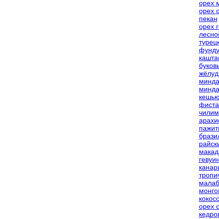
орех 
орех 
пекан
орех 
лесно
турец
фунду
кашта
буков
жёлуд
минда
минда
кешь
фиста
чилим
арахи
пажит
брази
райск
макад
гевуи
канар
тропи
малаб
монго
кокос
орех 
кедро