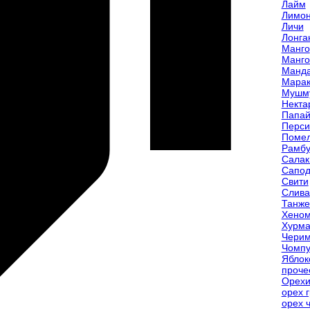
Лайм
Лимо
Личи
Лонга
Манго
Манго
Манд
Марак
Мушм
Некта
Папа
Перси
Поме
Рамбу
Салак
Сапод
Свити
Слива
Танже
Хеном
Хурм
Чери
Чомпу
Яблок
проче
Орех
орех 
орех 