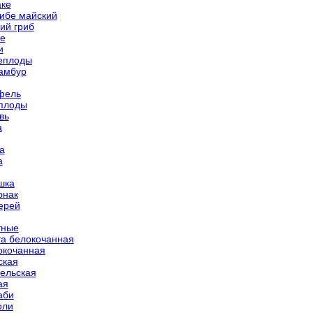
ке
ибе майский
ий гриб
е
и
еплоды
амбур
фель
плоды
вь
а
а
а
шка
рнак
ерей
тные
та белокочанная
окочанная
ская
ельская
ая
аби
оли