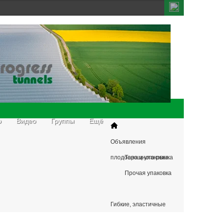
о
Видео
Группы
Ещё
Объявления
плодоовощного рынка
Тара и упаковка
Прочая упаковка
Гибкие, эластичные