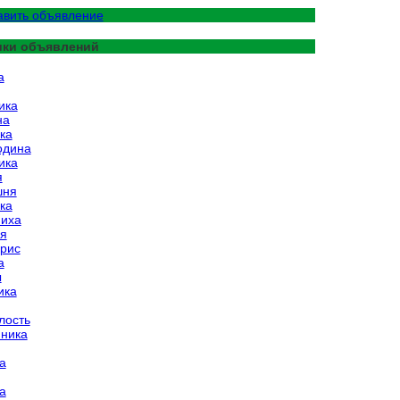
резервуары под ЖКУ и
авить объявление
КАС - 50 м.куб
ики объявлений
a
ика
на
ка
одина
ика
я
шня
ка
иха
я
рис
а
ы
ика
лость
ника
а
а