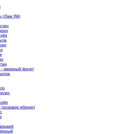
н
н (Лам Яй)
стин
арин
уйя
ула
рин
йя
к
ло
тан
 - змеиный фрукт
илла
ло
елес
а
мойя
 (розовое яблоко)
о
е
и
грецкий
чёрный