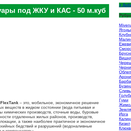
+ Доб
ары под ЖКУ и КАС - 50 м.куб
Рубр
Miven
Ягоды
Клубн
Мали
Ежеви
Смор
Брусн
Вишн
Чере
Черни
Облеп
Арони
Барба
Бузин
Слив
Голуб
Гуми
М
FlexTank
– это, мобильное, экономичное решение
Жимо
ых веществ в жидком состоянии (вода питьевая и
Земля
ы химических производств, сточные воды, буровые
Ирга
ьности отдаленных жилых районов, производств,
Калин
локации, а также наиболее практичное и экономичное
Кизил
ихийных бедствий и разрушений (водоналивные
Клюкв
и и компенсаторы.